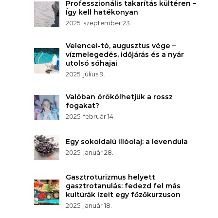
Professzionális takarítás kültéren –
Így kell hatékonyan
2025. szeptember 23.
Velencei-tó, augusztus vége –
vízmelegedés, időjárás és a nyár
utolsó sóhajai
2025. július 9.
Valóban örökölhetjük a rossz
fogakat?
2025. február 14.
Egy sokoldalú illóolaj: a levendula
2025. január 28.
Gasztroturizmus helyett
gasztrotanulás: fedezd fel más
kultúrák ízeit egy főzőkurzuson
2025. január 18.