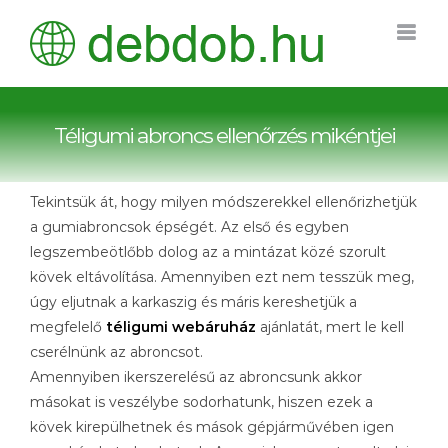
Kihagyás
Téligumi abroncs ellenőrzés mikéntjei
Tekintsük át, hogy milyen módszerekkel ellenőrizhetjük
a gumiabroncsok épségét. Az első és egyben
legszembeötlőbb dolog az a mintázat közé szorult
kövek eltávolítása. Amennyiben ezt nem tesszük meg,
úgy eljutnak a karkaszig és máris kereshetjük a
megfelelő
téligumi webáruház
ajánlatát, mert le kell
cserélnünk az abroncsot.
Amennyiben ikerszerelésű az abroncsunk akkor
másokat is veszélybe sodorhatunk, hiszen ezek a
kövek kirepülhetnek és mások gépjárművében igen