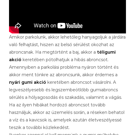
Amikor parkolunk, akkor lehetőleg hanyagoljuk a járdára
való felhajtást, hiszen az belső sérülést okozhat az
abroncsnak. Ha megtörtént a baj, akkor a
téligumi
akció
keretében pótolhatjuk a hibás abroncsot.
Amennyiben a parkolási probléma nyáron történt és
akkor ment tönkre az abroncsunk, akkor érdemes a
nyári gumi akció
keretében abroncsot vásárolni. A
legveszélyesebb és legszembeötlőbb gumiabroncs
sérülés a hólyagosodás és szakadás, valamint a vágás.
Ha az ilyen hibákat hordozó abroncsot tovább
használjuk, akkor az üzemelés során, a réseken behatol
a víz és a kavicsok is, amelyek azután életveszélyessé
teszik a további közlekedést.