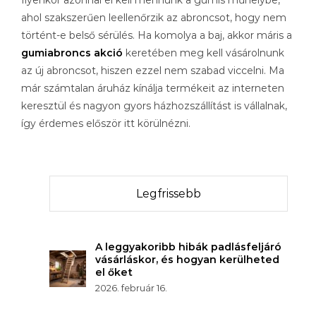
Ilyenkor azonnal el kell mennünk a gumis műhelybe,
ahol szakszerűen leellenőrzik az abroncsot, hogy nem
történt-e belső sérülés. Ha komolya a baj, akkor máris a
gumiabroncs akció
keretében meg kell vásárolnunk
az új abroncsot, hiszen ezzel nem szabad viccelni. Ma
már számtalan áruház kínálja termékeit az interneten
keresztül és nagyon gyors házhozszállítást is vállalnak,
így érdemes először itt körülnézni.
Legfrissebb
A leggyakoribb hibák padlásfeljáró
vásárláskor, és hogyan kerülheted
el őket
2026. február 16.