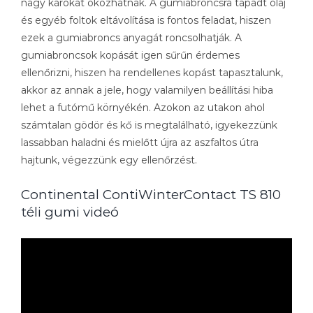
nagy károkat okozhatnak. A gumiabroncsra tapadt olaj
és egyéb foltok eltávolítása is fontos feladat, hiszen
ezek a gumiabroncs anyagát roncsolhatják. A
gumiabroncsok kopását igen sűrűn érdemes
ellenőrizni, hiszen ha rendellenes kopást tapasztalunk,
akkor az annak a jele, hogy valamilyen beállítási hiba
lehet a futómű környékén. Azokon az utakon ahol
számtalan gödör és kő is megtalálható, igyekezzünk
lassabban haladni és mielőtt újra az aszfaltos útra
hajtunk, végezzünk egy ellenőrzést.
Continental ContiWinterContact TS 810
téli gumi videó