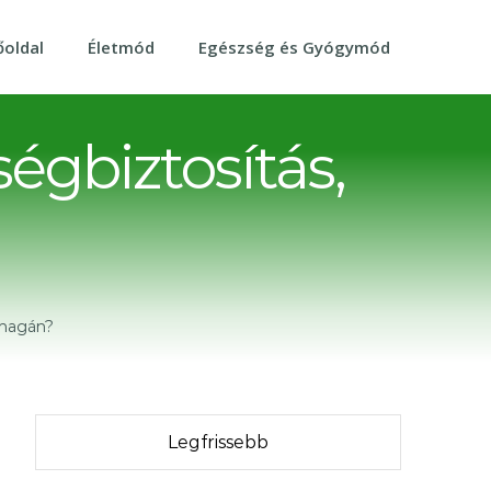
őoldal
Életmód
Egészség és Gyógymód
égbiztosítás,
 magán?
Legfrissebb