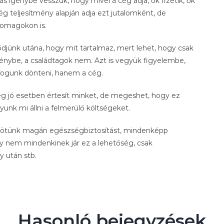
s igénybe vesszük, hogy mivel a cég adja, ők fizetik, ők
 cég teljesítmény alapján adja ezt jutalomként, de
somagokon is.
ődjünk utána, hogy mit tartalmaz, mert lehet, hogy csak
énybe, a családtagok nem. Azt is vegyük figyelembe,
 fogunk dönteni, hanem a cég.
 cég jó esetben értesít minket, de megeshet, hogy ez
unk mi állni a felmerülő költségeket.
 kötünk magán egészségbiztosítást, mindenképp
gy nem mindenkinek jár ez a lehetőség, csak
 után stb.
Hasonló bejegyzések