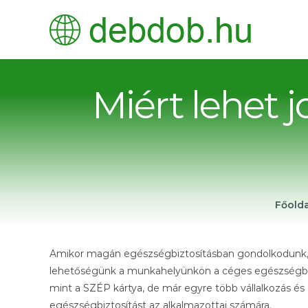
Kihagyás
Miért lehet 
Főolda
Amikor magán egészségbiztosításban gondolkodunk,
lehetőségünk a munkahelyünkön a céges egészségbiz
mint a SZÉP kártya, de már egyre több vállalkozás és 
egészségbiztosítást az alkalmazottai számára.