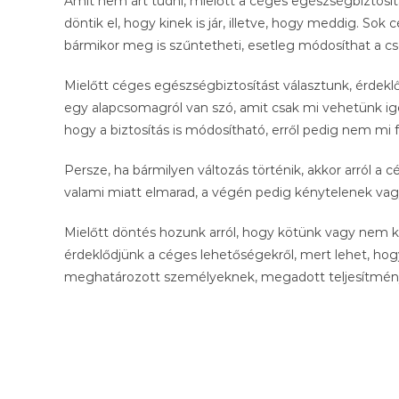
Amit nem árt tudni, mielőtt a céges egészségbiztosítá
döntik el, hogy kinek is jár, illetve, hogy meddig. Sok
bármikor meg is szűntetheti, esetleg módosíthat a c
Mielőtt céges egészségbiztosítást választunk, érdekl
egy alapcsomagról van szó, amit csak mi vehetünk ig
hogy a biztosítás is módosítható, erről pedig nem mi
Persze, ha bármilyen változás történik, akkor arról a
valami miatt elmarad, a végén pedig kénytelenek vagy
Mielőtt döntés hozunk arról, hogy kötünk vagy nem
érdeklődjünk a céges lehetőségekről, mert lehet, ho
meghatározott személyeknek, megadott teljesítmény