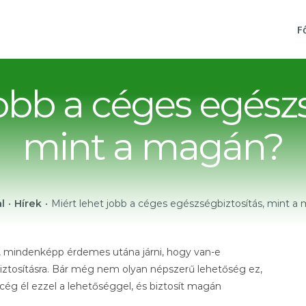
F
jobb a céges egészs
mint a magán?
l
•
Hírek
•
Miért lehet jobb a céges egészségbiztosítás, mint a
 mindenképp érdemes utána járni, hogy van-e
tosításra. Bár még nem olyan népszerű lehetőség ez,
cég él ezzel a lehetőséggel, és biztosít magán