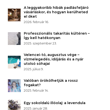
A leggyakoribb hibák padlásfeljáró
vásárláskor, és hogyan kerülheted
el őket
2026. február 16.
Professzionális takarítás kültéren –
Így kell hatékonyan
2025. szeptember 23.
Velencei-tó, augusztus vége –
vízmelegedés, időjárás és a nyár
utolsó sóhajai
2025. július 9.
Valóban örökölhetjük a rossz
fogakat?
2025. február 14.
Egy sokoldalú illóolaj: a levendula
2025. január 28.