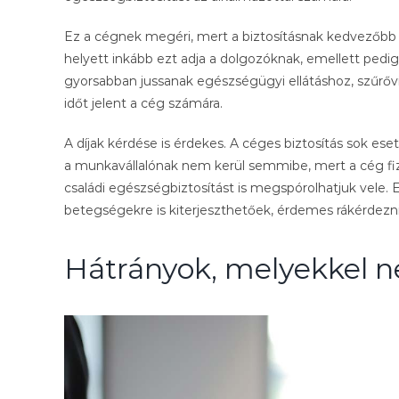
Ez a cégnek megéri, mert a biztosításnak kedvezőbb 
helyett inkább ezt adja a dolgozóknak, emellett pedig
gyorsabban jussanak egészségügyi ellátáshoz, szűrő
időt jelent a cég számára.
A díjak kérdése is érdekes. A céges biztosítás sok eset
a munkavállalónak nem kerül semmibe, mert a cég fize
családi egészségbiztosítást is megspórolhatjuk vele
betegségekre is kiterjeszthetőek, érdemes rákérdezni
Hátrányok, melyekkel ne