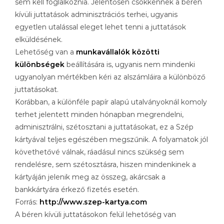
sem kell foglalkoznia. Jelentősen csökkennek a béren
kívüli juttatások adminisztrációs terhei, ugyanis
egyetlen utalással eleget lehet tenni a juttatások
elküldésének.
Lehetőség van a
munkavállalók közötti
különbségek
beállítására is, ugyanis nem mindenki
ugyanolyan mértékben kéri az alszámláira a különböző
juttatásokat.
Korábban, a különféle papír alapú utalványoknál komoly
terhet jelentett minden hónapban megrendelni,
adminisztrálni, szétosztani a juttatásokat, ez a Szép
kártyával teljes egészében megszűnik. A folyamatok jól
követhetővé válnak, ráadásul nincs szükség sem
rendelésre, sem szétosztásra, hiszen mindenkinek a
kártyáján jelenik meg az összeg, akárcsak a
bankkártyára érkező fizetés esetén.
Forrás:
http://www.szep-kartya.com
A béren kívüli juttatásokon felül lehetőség van