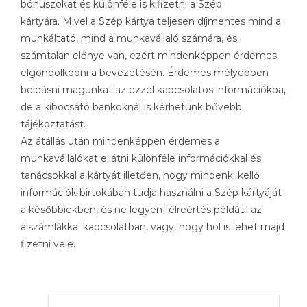
bónuszokat és különféle is kifizetni a Szép
kártyára. Mivel a Szép kártya teljesen díjmentes mind a
munkáltató, mind a munkavállaló számára, és
számtalan előnye van, ezért mindenképpen érdemes
elgondolkodni a bevezetésén. Érdemes mélyebben
beleásni magunkat az ezzel kapcsolatos információkba,
de a kibocsátó bankoknál is kérhetünk bővebb
tájékoztatást.
Az átállás után mindenképpen érdemes a
munkavállalókat ellátni különféle információkkal és
tanácsokkal a kártyát illetően, hogy mindenki kellő
információk birtokában tudja használni a Szép kártyáját
a későbbiekben, és ne legyen félreértés például az
alszámlákkal kapcsolatban, vagy, hogy hol is lehet majd
fizetni vele.