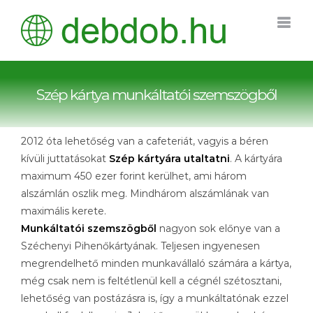
Kihagyás
Szép kártya munkáltatói szemszögből
2012 óta lehetőség van a cafeteriát, vagyis a béren
kívüli juttatásokat
Szép kártyára utaltatni
. A kártyára
maximum 450 ezer forint kerülhet, ami három
alszámlán oszlik meg. Mindhárom alszámlának van
maximális kerete.
Munkáltatói szemszögből
nagyon sok előnye van a
Széchenyi Pihenőkártyának. Teljesen ingyenesen
megrendelhető minden munkavállaló számára a kártya,
még csak nem is feltétlenül kell a cégnél szétosztani,
lehetőség van postázásra is, így a munkáltatónak ezzel