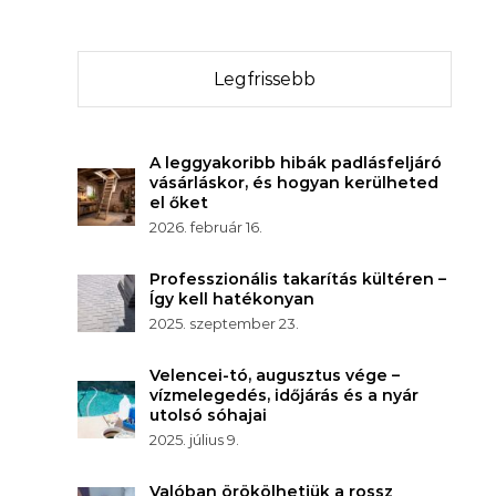
Legfrissebb
A leggyakoribb hibák padlásfeljáró
vásárláskor, és hogyan kerülheted
el őket
2026. február 16.
Professzionális takarítás kültéren –
Így kell hatékonyan
2025. szeptember 23.
Velencei-tó, augusztus vége –
vízmelegedés, időjárás és a nyár
utolsó sóhajai
2025. július 9.
Valóban örökölhetjük a rossz