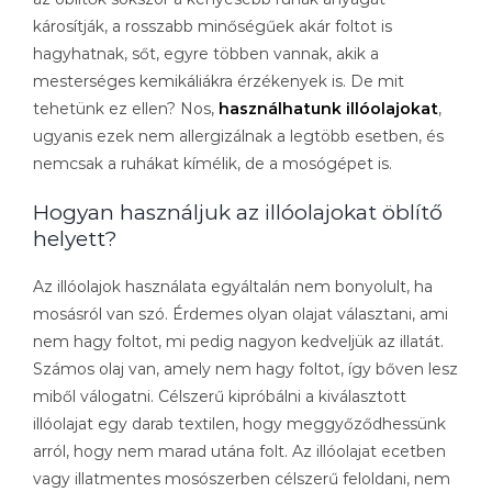
károsítják, a rosszabb minőségűek akár foltot is
hagyhatnak, sőt, egyre többen vannak, akik a
mesterséges kemikáliákra érzékenyek is. De mit
tehetünk ez ellen? Nos,
használhatunk illóolajokat
,
ugyanis ezek nem allergizálnak a legtöbb esetben, és
nemcsak a ruhákat kímélik, de a mosógépet is.
Hogyan használjuk az illóolajokat öblítő
helyett?
Az illóolajok használata egyáltalán nem bonyolult, ha
mosásról van szó. Érdemes olyan olajat választani, ami
nem hagy foltot, mi pedig nagyon kedveljük az illatát.
Számos olaj van, amely nem hagy foltot, így bőven lesz
miből válogatni. Célszerű kipróbálni a kiválasztott
illóolajat egy darab textilen, hogy meggyőződhessünk
arról, hogy nem marad utána folt. Az illóolajat ecetben
vagy illatmentes mosószerben célszerű feloldani, nem