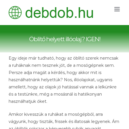
Kihagyás
Öblítő helyett illóolaj? IGEN!
Egy ideje már tudható, hogy az öblítő szerek nemcsak
a ruháknak nem tesznek jót, de a mosógépnek sem.
Persze adja magát a kérdés, hogy akkor mit is
használhatnánk helyettük? Nos, illóolajokat, ugyanis
amellett, hogy az olajok jó hatással vannak a lelkünkre
és a testünkre, még a mosásnál is hatékonyan
használhatjuk őket.
Amikor kivesszük a ruhákat a mosógépből, arra
vágyunk, hogy tiszták, frissek és illatosak legyenek. Ám
az öblítők sokszor a kényesebb ruhák anyagát