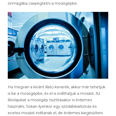
önmagába csepegtetni a mosógépbe.
Ha megvan a kívánt illatú keverék, akkor már tehetjük
is be a mosógépbe, és el is indíthatjuk a mosást. Az
illóolajokat a mosógép tisztításakor is érdemes
használni. Sokan ilyenkor egy szódabikarbónás és
ecetes mosást indítanak el, de érdemes kiegészíteni