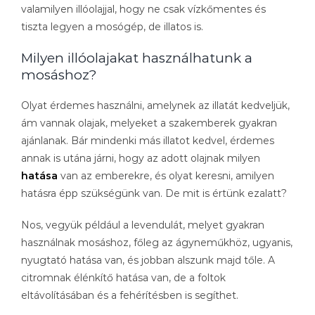
valamilyen illóolajjal, hogy ne csak vízkőmentes és
tiszta legyen a mosógép, de illatos is.
Milyen illóolajakat használhatunk a
mosáshoz?
Olyat érdemes használni, amelynek az illatát kedveljük,
ám vannak olajak, melyeket a szakemberek gyakran
ajánlanak. Bár mindenki más illatot kedvel, érdemes
annak is utána járni, hogy az adott olajnak milyen
hatása
van az emberekre, és olyat keresni, amilyen
hatásra épp szükségünk van. De mit is értünk ezalatt?
Nos, vegyük például a levendulát, melyet gyakran
használnak mosáshoz, főleg az ágyneműkhöz, ugyanis,
nyugtató hatása van, és jobban alszunk majd tőle. A
citromnak élénkítő hatása van, de a foltok
eltávolításában és a fehérítésben is segíthet.