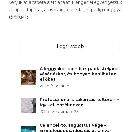
kenjük át a tapéta alatt a falat. Hengerrel egyengessük
el rajta a tapétát, a kiszivárgó felesleget pedig ronggyal
töröljük le.
Legfrissebb
A leggyakoribb hibák padlásfeljáró
vásárláskor, és hogyan kerülheted
el őket
2026. február 16.
Professzionális takarítás kültéren –
Így kell hatékonyan
2025. szeptember 23.
Velencei-tó, augusztus vége –
vízmelegedés, időjárás és a nyár