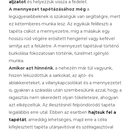
aljzatot
és helyezzük vissza a fedelet.
A mennyezet tapétázásához még
a
legügyesebbeknek is szükségük van segítségre, mert
ez kétemberes munka lesz. Az egyikük felilleszti a
tapéta csíkot a mennyezetre, míg a másikuk egy
hosszú rúd végére erősített hengerrel vagy kefével
simítja azt a felületre. A mennyezet tapétával történő
burkolása fokozatosan történik, türelmet igénylő
munka.
Amikor azt hinnénk
, a nehezén már túl vagyunk,
hiszen leküzdöttük a sarkokat, az ajtó- és
ablakkereteket, a villanykapcsolókat és a mennyezetet
is, gyakran a száradás után szembesülünk azzal, hogy a
ragasztás nem sikeredett olyan tökéletesre, ahogyan
azt elképzeltük. Az illesztésnél felpöndörödő tapéta
legalábbis erre utal. Ebben az esetben
hajtsuk fel a
tapétát
, ameddig lehetséges, majd erre a célra
kifejlesztett tapéta utánjavítóval és szélragasztóval