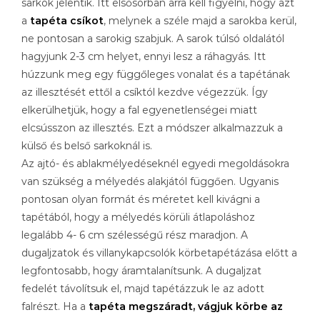
sarkok jelentik. Itt elsősorban arra kell figyelni, hogy azt
a
tapéta csíkot
, melynek a széle majd a sarokba kerül,
ne pontosan a sarokig szabjuk. A sarok túlsó oldalától
hagyjunk 2-3 cm helyet, ennyi lesz a ráhagyás. Itt
húzzunk meg egy függőleges vonalat és a tapétának
az illesztését ettől a csíktól kezdve végezzük. Így
elkerülhetjük, hogy a fal egyenetlenségei miatt
elcsússzon az illesztés. Ezt a módszer alkalmazzuk a
külső és belső sarkoknál is.
Az ajtó- és ablakmélyedéseknél egyedi megoldásokra
van szükség a mélyedés alakjától függően. Ugyanis
pontosan olyan formát és méretet kell kivágni a
tapétából, hogy a mélyedés körüli átlapoláshoz
legalább 4- 6 cm szélességű rész maradjon. A
dugaljzatok és villanykapcsolók körbetapétázása előtt a
legfontosabb, hogy áramtalanítsunk. A dugaljzat
fedelét távolítsuk el, majd tapétázzuk le az adott
falrészt. Ha a
tapéta megszáradt, vágjuk körbe az