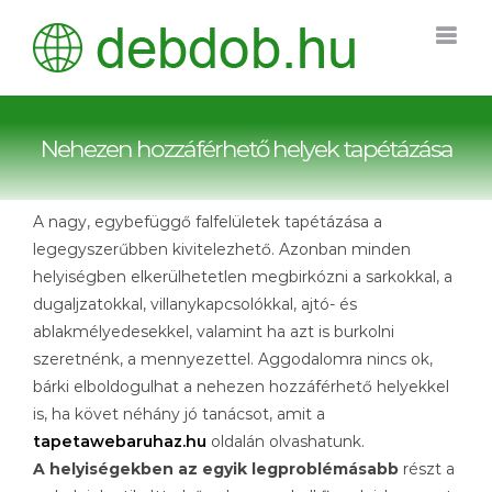
Kihagyás
Nehezen hozzáférhető helyek tapétázása
A nagy, egybefüggő falfelületek tapétázása a
legegyszerűbben kivitelezhető. Azonban minden
helyiségben elkerülhetetlen megbirkózni a sarkokkal, a
dugaljzatokkal, villanykapcsolókkal, ajtó- és
ablakmélyedesekkel, valamint ha azt is burkolni
szeretnénk, a mennyezettel. Aggodalomra nincs ok,
bárki elboldogulhat a nehezen hozzáférhető helyekkel
is, ha követ néhány jó tanácsot, amit a
tapetawebaruhaz.hu
oldalán olvashatunk.
A helyiségekben az egyik legproblémásabb
részt a