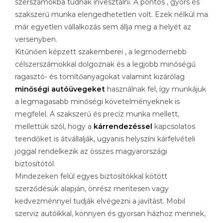
szerszámokba tudnak invesztálni. A pontos , gyors és
szakszerű munka elengedhetetlen volt. Ezek nélkül ma
már egyetlen vállalkozás sem állja meg a helyét az
versenyben.
Kitűnően képzett szakemberei , a legmodernebb
célszerszámokkal dolgoznak és a legjobb minőségű
ragasztó- és tömítőanyagokat valamint kizárólag
minőségi autóüvegeket
használnak fel, így munkájuk
a legmagasabb minőségi követelményeknek is
megfelel. A szakszerű és precíz munka mellett,
mellettük szól, hogy a
kárrendezéssel
kapcsolatos
teendőket is átvállalják, ugyanis helyszíni kárfelvételi
joggal rendelkezik az összes magyarországi
biztosítótól.
Mindezeken felül egyes biztosítókkal kötött
szerződésük alapján, önrész mentesen vagy
kedvezménnyel tudják elvégezni a javítást. Mobil
szerviz autóikkal, könnyen és gyorsan házhoz mennek,