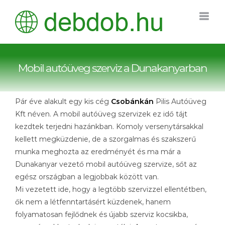
Kihagyás
Mobil autóüveg szerviz a Dunakanyarban
Pár éve alakult egy kis cég
Csobánkán
Pilis Autóüveg
Kft néven. A mobil autóüveg szervizek ez idő tájt
kezdtek terjedni hazánkban. Komoly versenytársakkal
kellett megküzdenie, de a szorgalmas és szakszerű
munka meghozta az eredményét és ma már a
Dunakanyar vezető mobil autóüveg szervize, sőt az
egész országban a legjobbak között van.
Mi vezetett ide, hogy a legtöbb szervizzel ellentétben,
ők nem a létfenntartásért küzdenek, hanem
folyamatosan fejlődnek és újabb szerviz kocsikba,