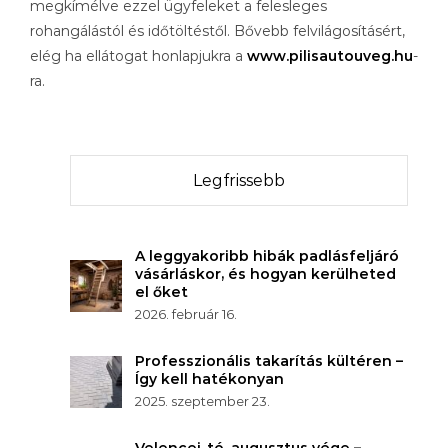
megkímélve ezzel ügyfeleket a felesleges
rohangálástól és időtöltéstől. Bővebb felvilágosításért,
elég ha ellátogat honlapjukra a
www.pilisautouveg.hu
-
ra.
Legfrissebb
A leggyakoribb hibák padlásfeljáró
vásárláskor, és hogyan kerülheted
el őket
2026. február 16.
Professzionális takarítás kültéren –
Így kell hatékonyan
2025. szeptember 23.
Velencei-tó, augusztus vége –