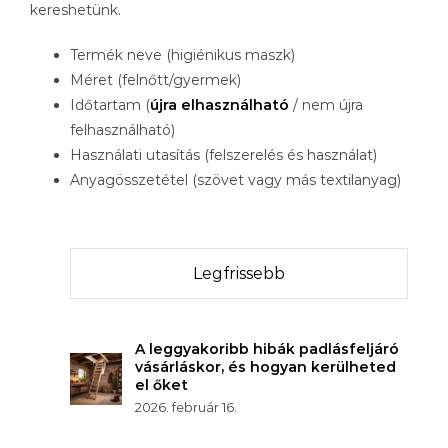
kereshetünk.
Termék neve (higiénikus maszk)
Méret (felnőtt/gyermek)
Időtartam (
újra elhasználható
/ nem újra
felhasználható)
Használati utasítás (felszerelés és használat)
Anyagösszetétel (szövet vagy más textilanyag)
Legfrissebb
A leggyakoribb hibák padlásfeljáró
vásárláskor, és hogyan kerülheted
el őket
2026. február 16.