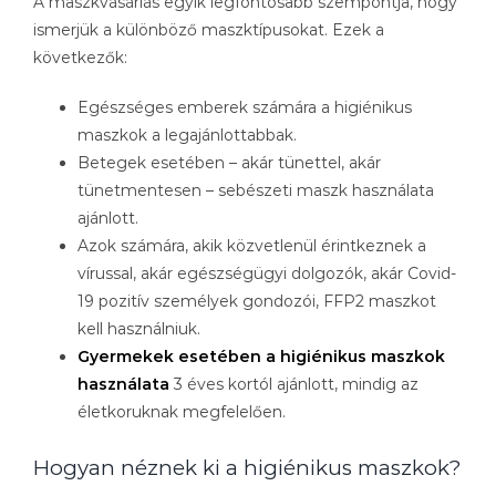
A maszkvásárlás egyik legfontosabb szempontja, hogy
ismerjük a különböző maszktípusokat. Ezek a
következők:
Egészséges emberek számára a higiénikus
maszkok a legajánlottabbak.
Betegek esetében – akár tünettel, akár
tünetmentesen – sebészeti maszk használata
ajánlott.
Azok számára, akik közvetlenül érintkeznek a
vírussal, akár egészségügyi dolgozók, akár Covid-
19 pozitív személyek gondozói, FFP2 maszkot
kell használniuk.
Gyermekek esetében a higiénikus maszkok
használata
3 éves kortól ajánlott, mindig az
életkoruknak megfelelően.
Hogyan néznek ki a higiénikus maszkok?