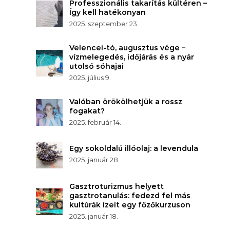
Professzionális takarítás kültéren –
Így kell hatékonyan
2025. szeptember 23.
Velencei-tó, augusztus vége –
vízmelegedés, időjárás és a nyár
utolsó sóhajai
2025. július 9.
Valóban örökölhetjük a rossz
fogakat?
2025. február 14.
Egy sokoldalú illóolaj: a levendula
2025. január 28.
Gasztroturizmus helyett
gasztrotanulás: fedezd fel más
kultúrák ízeit egy főzőkurzuson
2025. január 18.