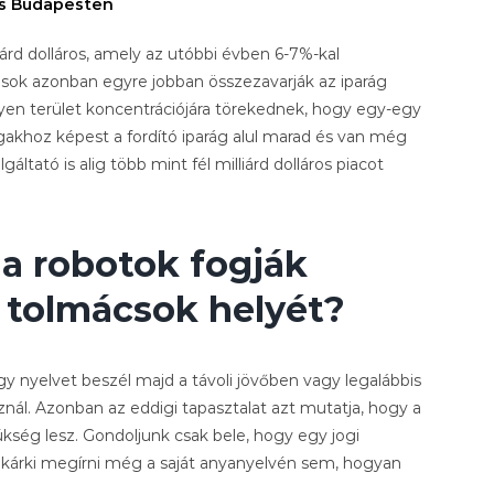
s Budapesten
liárd dolláros, amely az utóbbi évben 6-7%-kal
ások azonban egyre jobban összezavarják az iparág
en terület koncentrációjára törekednek, hogy egy-egy
akhoz képest a fordító iparág alul marad és van még
ltató is alig több mint fél milliárd dolláros piacot
 a robotok fogják
a tolmácsok helyét?
y nyelvet beszél majd a távoli jövőben vagy legalábbis
znál. Azonban az eddigi tapasztalat azt mutatja, hogy a
ég lesz. Gondoljunk csak bele, hogy egy jogi
árki megírni még a saját anyanyelvén sem, hogyan