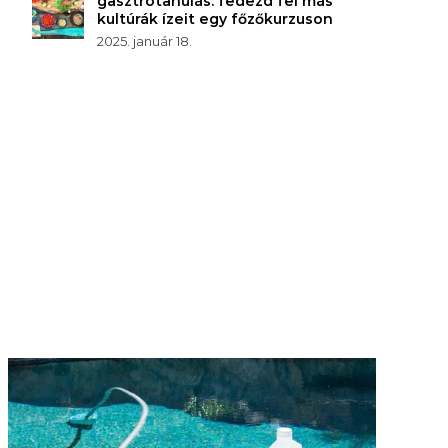
gasztrotanulás: fedezd fel más
kultúrák ízeit egy főzőkurzuson
2025. január 18.