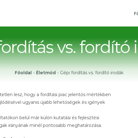
F
ordítás vs. fordító
Főoldal
•
Életmód
•
Gépi fordítás vs. fordító irodák
tlen lesz, hogy a fordítási piac jelentős mértékben
fejlődésével ugyanis újabb lehetőségek és igények
ltatókon belül már külön kutatási és fejlesztési
ágak irányának minél pontosabb meghatározása.