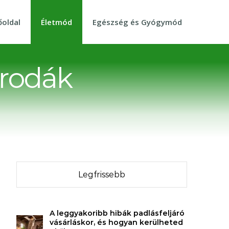
őoldal
Életmód
Egészség és Gyógymód
 irodák
Legfrissebb
A leggyakoribb hibák padlásfeljáró
vásárláskor, és hogyan kerülheted