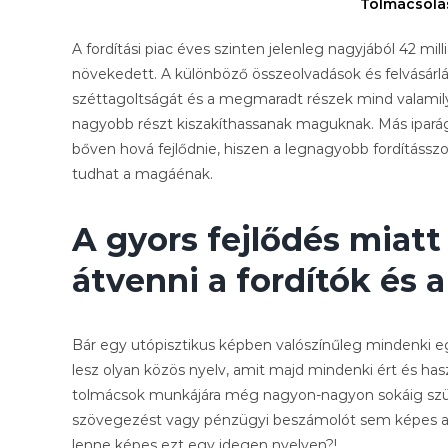
Tolmácsolá
A fordítási piac éves szinten jelenleg nagyjából 42 mil
növekedett. A különböző összeolvadások és felvásárl
széttagoltságát és a megmaradt részek mind valamily
nagyobb részt kiszakíthassanak maguknak. Más iparág
bőven hová fejlődnie, hiszen a legnagyobb fordításszolgá
tudhat a magáénak.
A gyors fejlődés miatt
átvenni a fordítók és 
Bár egy utópisztikus képben valószínűleg mindenki eg
lesz olyan közös nyelv, amit majd mindenki ért és has
tolmácsok munkájára még nagyon-nagyon sokáig szüks
szövegezést vagy pénzügyi beszámolót sem képes ak
lenne képes ezt egy idegen nyelven?!