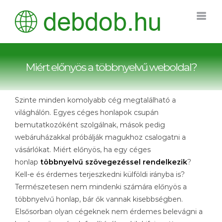
Kihagyás
Miért előnyös a többnyelvű weboldal?
Szinte minden komolyabb cég megtalálható a
világhálón. Egyes céges honlapok csupán
bemutatkozóként szolgálnak, mások pedig
webáruházakkal próbálják magukhoz csalogatni a
vásárlókat. Miért előnyös, ha egy céges
honlap
többnyelvű szövegezéssel rendelkezik
?
Kell-e és érdemes terjeszkedni külföldi irányba is?
Természetesen nem mindenki számára előnyös a
többnyelvű honlap, bár ők vannak kisebbségben.
Elsősorban olyan cégeknek nem érdemes belevágni a