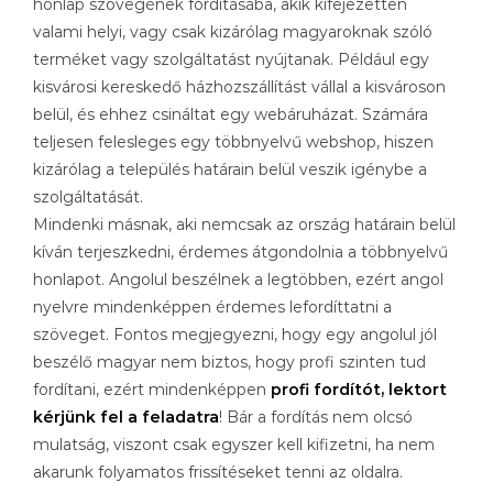
honlap szövegének fordításába, akik kifejezetten
valami helyi, vagy csak kizárólag magyaroknak szóló
terméket vagy szolgáltatást nyújtanak. Például egy
kisvárosi kereskedő házhozszállítást vállal a kisvároson
belül, és ehhez csináltat egy webáruházat. Számára
teljesen felesleges egy többnyelvű webshop, hiszen
kizárólag a település határain belül veszik igénybe a
szolgáltatását.
Mindenki másnak, aki nemcsak az ország határain belül
kíván terjeszkedni, érdemes átgondolnia a többnyelvű
honlapot. Angolul beszélnek a legtöbben, ezért angol
nyelvre mindenképpen érdemes lefordíttatni a
szöveget. Fontos megjegyezni, hogy egy angolul jól
beszélő magyar nem biztos, hogy profi szinten tud
fordítani, ezért mindenképpen
profi fordítót, lektort
kérjünk fel a feladatra
! Bár a fordítás nem olcsó
mulatság, viszont csak egyszer kell kifizetni, ha nem
akarunk folyamatos frissítéseket tenni az oldalra.