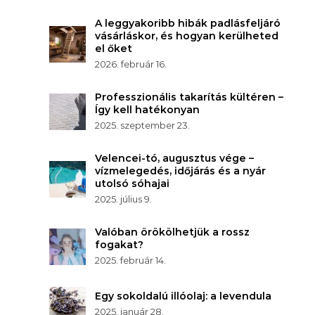
A leggyakoribb hibák padlásfeljáró
vásárláskor, és hogyan kerülheted
el őket
2026. február 16.
Professzionális takarítás kültéren –
Így kell hatékonyan
2025. szeptember 23.
Velencei-tó, augusztus vége –
vízmelegedés, időjárás és a nyár
utolsó sóhajai
2025. július 9.
Valóban örökölhetjük a rossz
fogakat?
2025. február 14.
Egy sokoldalú illóolaj: a levendula
2025. január 28.