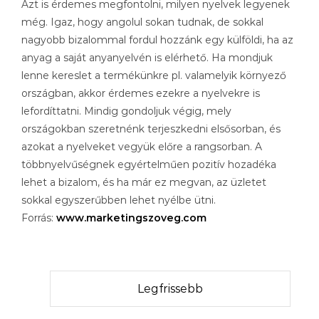
Azt is érdemes megfontolni, milyen nyelvek legyenek
még. Igaz, hogy angolul sokan tudnak, de sokkal
nagyobb bizalommal fordul hozzánk egy külföldi, ha az
anyag a saját anyanyelvén is elérhető. Ha mondjuk
lenne kereslet a termékünkre pl. valamelyik környező
országban, akkor érdemes ezekre a nyelvekre is
lefordíttatni. Mindig gondoljuk végig, mely
országokban szeretnénk terjeszkedni elsősorban, és
azokat a nyelveket vegyük előre a rangsorban. A
többnyelvűségnek egyértelműen pozitív hozadéka
lehet a bizalom, és ha már ez megvan, az üzletet
sokkal egyszerűbben lehet nyélbe ütni.
Forrás:
www.marketingszoveg.com
Legfrissebb