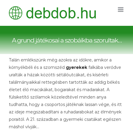
Kihagyás
A grund játékosai a szobáikba szorultak…
Talán emlékszünk még azokra az időkre, amikor a
környékbéli és a szomszéd
gyerekek
falkába verődve
uralták a házak közötti sétálóutcákat, és kísérleti
találmányaikkal rettegésben tartották az addig békés
életet élő macskákat, bogarakat és madarakat. A
fülsiketítő szólamok közeledtével minden anya
tudhatta, hogy a csoportos játéknak lassan vége, és itt
az ideje megszabadítani a ruhadarabokat az élmények
poraitól. A 21. században a gyermeki csatákat egészen
máshol vívják…