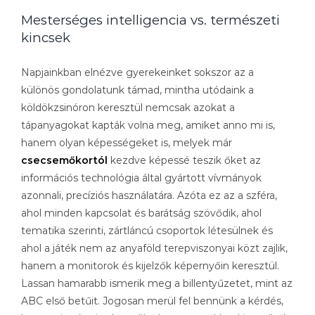
Mesterséges intelligencia vs. természeti
kincsek
Napjainkban elnézve gyerekeinket sokszor az a
különös gondolatunk támad, mintha utódaink a
köldökzsinóron keresztül nemcsak azokat a
tápanyagokat kapták volna meg, amiket anno mi is,
hanem olyan képességeket is, melyek már
csecsemőkortól
kezdve képessé teszik őket az
információs technológia által gyártott vívmányok
azonnali, precíziós használatára. Azóta ez az a szféra,
ahol minden kapcsolat és barátság szövődik, ahol
tematika szerinti, zártláncú csoportok létesülnek és
ahol a játék nem az anyaföld terepviszonyai közt zajlik,
hanem a monitorok és kijelzők képernyőin keresztül.
Lassan hamarabb ismerik meg a billentyűzetet, mint az
ABC első betűit. Jogosan merül fel bennünk a kérdés,