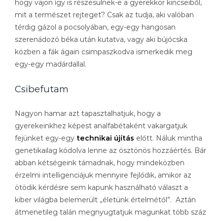
hogy vajon így is részesülnek-e a gyerekkor kincseiből,
mit a természet rejteget? Csak az tudja, aki valóban
térdig gázol a pocsolyában, egy-egy hangosan
szerenádozó béka után kutatva, vagy aki bújócska
közben a fák ágain csimpaszkodva ismerkedik meg
egy-egy madárdallal.
Csibefutam
Nagyon hamar azt tapasztalhatjuk, hogy a
gyerekeinkhez képest analfabétaként vakargatjuk
fejünket egy-egy
technikai újítás
előtt. Náluk mintha
genetikailag kódolva lenne az ösztönös hozzáértés. Bár
abban kétségeink támadnak, hogy mindeközben
érzelmi intelligenciájuk mennyire fejlődik, amikor az
ötödik kérdésre sem kapunk használható választ a
kiber világba belemerült „életünk értelmétől”. Aztán
átmenetileg talán megnyugtatjuk magunkat több száz