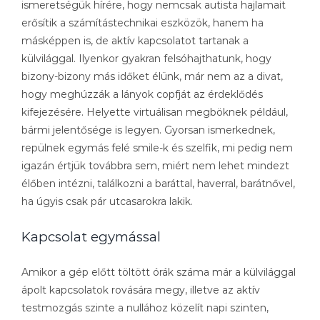
ismeretségük hírére, hogy nemcsak autista hajlamait
erősítik a számítástechnikai eszközök, hanem ha
másképpen is, de aktív kapcsolatot tartanak a
külvilággal. Ilyenkor gyakran felsóhajthatunk, hogy
bizony-bizony más időket élünk, már nem az a divat,
hogy meghúzzák a lányok copfját az érdeklődés
kifejezésére. Helyette virtuálisan megböknek például,
bármi jelentősége is legyen. Gyorsan ismerkednek,
repülnek egymás felé smile-k és szelfik, mi pedig nem
igazán értjük továbbra sem, miért nem lehet mindezt
élőben intézni, találkozni a baráttal, haverral, barátnővel,
ha úgyis csak pár utcasarokra lakik.
Kapcsolat egymással
Amikor a gép előtt töltött órák száma már a külvilággal
ápolt kapcsolatok rovására megy, illetve az aktív
testmozgás szinte a nullához közelít napi szinten,